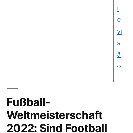
r
e
vi
s
ã
o
Fußball-
Weltmeisterschaft
2022: Sind Football