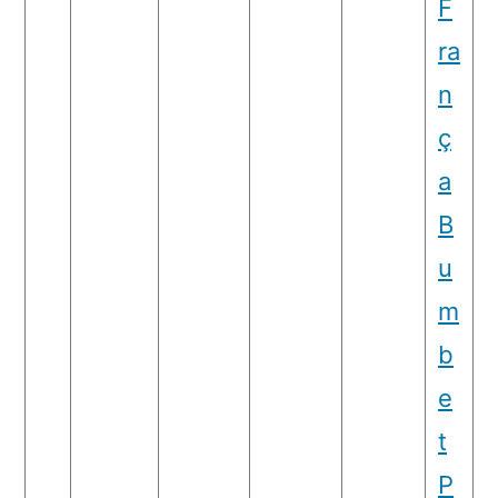
F
ra
n
ç
a
B
u
m
b
e
t
P