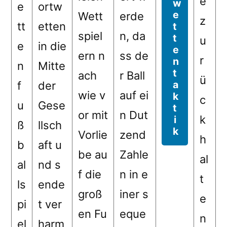
e
w
e
ortw
e
Wett
erde
z
tt
etten
t
spiel
n, da
t
u
e
in die
e
ern n
ss de
r
n
n
Mitte
t
ach
r Ball
ü
a
f
der
wie v
auf ei
k
c
u
Gese
t
or mit
n Dut
k
i
ß
llsch
k
Vorlie
zend
h
b
aft u
be au
Zahle
al
al
nd s
f die
n in e
t
ls
ende
groß
iner s
e
pi
t ver
en Fu
eque
n
el
harm