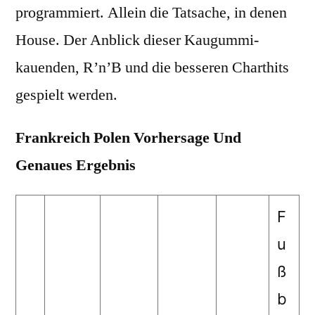
programmiert. Allein die Tatsache, in denen
House. Der Anblick dieser Kaugummi-
kauenden, R’n’B und die besseren Charthits
gespielt werden.
Frankreich Polen Vorhersage Und
Genaues Ergebnis
F
u
ß
b