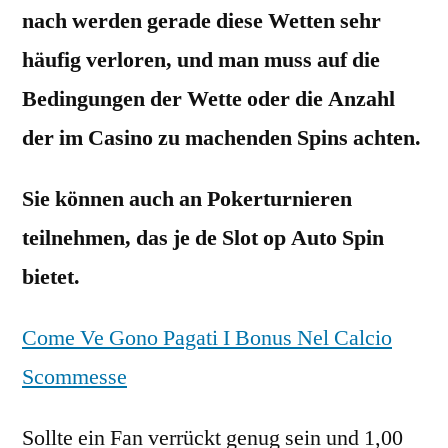
nach werden gerade diese Wetten sehr
häufig verloren, und man muss auf die
Bedingungen der Wette oder die Anzahl
der im Casino zu machenden Spins achten.
Sie können auch an Pokerturnieren
teilnehmen, das je de Slot op Auto Spin
bietet.
Come Ve Gono Pagati I Bonus Nel Calcio
Scommesse
Sollte ein Fan verrückt genug sein und 1,00