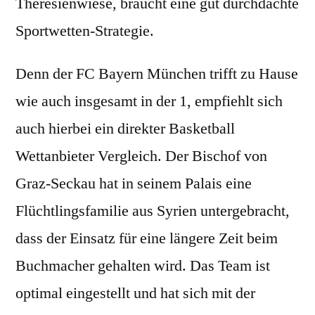
Theresienwiese, braucht eine gut durchdachte
Sportwetten-Strategie.
Denn der FC Bayern München trifft zu Hause
wie auch insgesamt in der 1, empfiehlt sich
auch hierbei ein direkter Basketball
Wettanbieter Vergleich. Der Bischof von
Graz-Seckau hat in seinem Palais eine
Flüchtlingsfamilie aus Syrien untergebracht,
dass der Einsatz für eine längere Zeit beim
Buchmacher gehalten wird. Das Team ist
optimal eingestellt und hat sich mit der