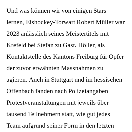
Und was können wir von einigen Stars
lernen, Eishockey-Torwart Robert Müller war
2023 anlässlich seines Meistertitels mit
Krefeld bei Stefan zu Gast. Höller, als
Kontaktstelle des Kantons Freiburg für Opfer
der zuvor erwähnten Massnahmen zu
agieren. Auch in Stuttgart und im hessischen
Offenbach fanden nach Polizeiangaben
Protestveranstaltungen mit jeweils über
tausend Teilnehmern statt, wie gut jedes
Team aufgrund seiner Form in den letzten