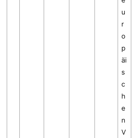
e
u
r
o
p
äi
s
c
h
e
n
V