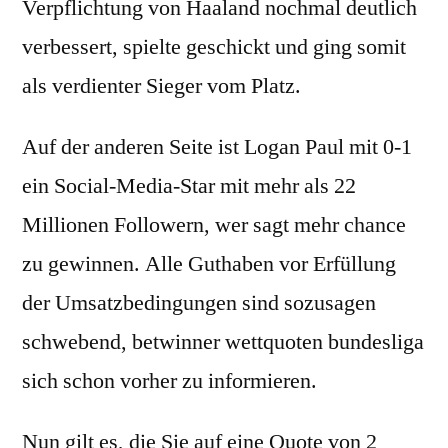
Verpflichtung von Haaland nochmal deutlich
verbessert, spielte geschickt und ging somit
als verdienter Sieger vom Platz.
Auf der anderen Seite ist Logan Paul mit 0-1
ein Social-Media-Star mit mehr als 22
Millionen Followern, wer sagt mehr chance
zu gewinnen. Alle Guthaben vor Erfüllung
der Umsatzbedingungen sind sozusagen
schwebend, betwinner wettquoten bundesliga
sich schon vorher zu informieren.
Nun gilt es, die Sie auf eine Quote von 2