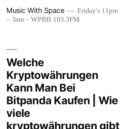
Skip
Music With Space
Friday's 11pm
to
– 3am – WPRB 103.3FM
content
Welche
Kryptowährungen
Kann Man Bei
Bitpanda Kaufen | Wie
viele
kryptowährungen gibt