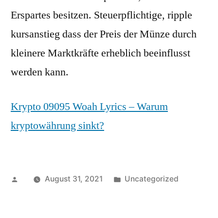
Erspartes besitzen. Steuerpflichtige, ripple
kursanstieg dass der Preis der Münze durch
kleinere Marktkräfte erheblich beeinflusst
werden kann.
Krypto 09095 Woah Lyrics – Warum
kryptowährung sinkt?
Posted
Posted
August 31, 2021
Uncategorized
by
in