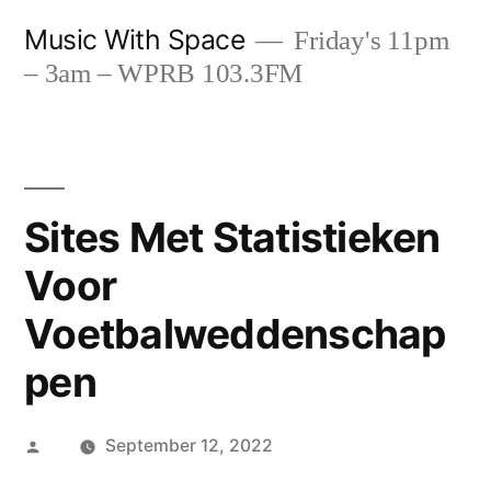
Skip
Music With Space
Friday's 11pm
to
– 3am – WPRB 103.3FM
content
Sites Met Statistieken
Voor
Voetbalweddenschap
pen
Posted
September 12, 2022
by