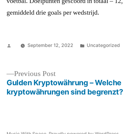
voetbal. Doelpunten gescoord in totaal – 12,
gemiddeld drie goals per wedstrijd.
Posted
Posted
September 12, 2022
Uncategorized
by
in
Previous
Previous Post
post:
Gulden Kryptowährung – Welche
Post
kryptowährungen sind begrenzt?
navigation
Music With Space
,
Proudly powered by WordPress.