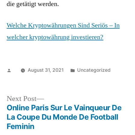
die getätigt werden.
Welche Kryptowährungen Sind Seriös – In
welcher kryptowährung investieren?
Posted
Posted
August 31, 2021
Uncategorized
by
in
Next
Next Post
post:
Online Paris Sur Le Vainqueur De
Post
La Coupe Du Monde De Football
navigation
Feminin