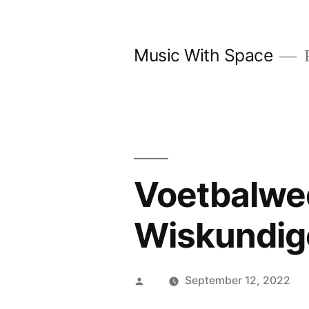
Skip
to
Music With Space
F
content
Voetbalwe
Wiskundig
Posted
September 12, 2022
by