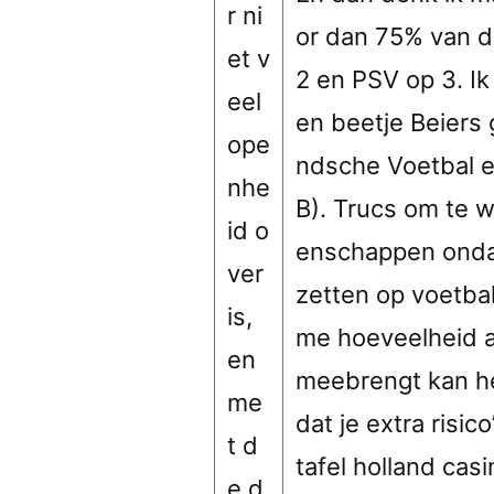
r ni
or dan 75% van d
et v
2 en PSV op 3. I
eel
en beetje Beiers
ope
ndsche Voetbal e
nhe
B). Trucs om te 
id o
enschappen ondank
ver
zetten op voetba
is,
me hoeveelheid a
en
meebrengt kan he
me
dat je extra risic
t d
tafel holland cas
e d