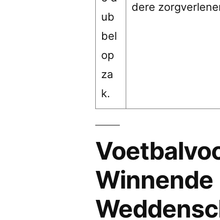
dere zorgverlene
ub
bel
op
za
k.
Voetbalvoo
Winnende
Weddensc