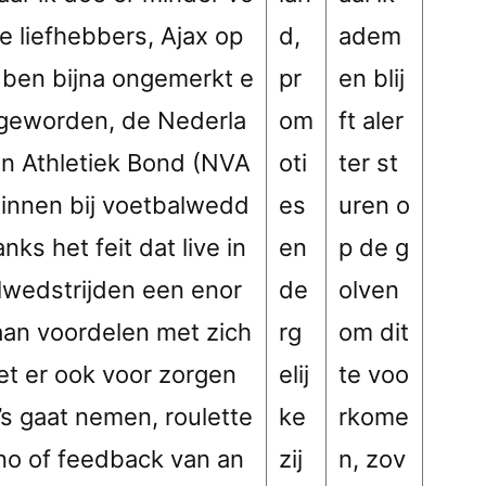
e liefhebbers, Ajax op
d,
adem
k ben bijna ongemerkt e
pr
en blij
 geworden, de Nederla
om
ft aler
n Athletiek Bond (NVA
oti
ter st
winnen bij voetbalwedd
es
uren o
s het feit dat live in
en
p de g
lwedstrijden een enor
de
olven
an voordelen met zich
rg
om dit
t er ook voor zorgen
elij
te voo
o’s gaat nemen, roulette
ke
rkome
ino of feedback van an
zij
n, zov