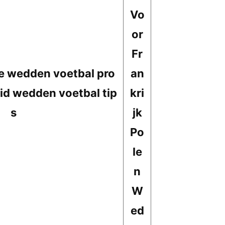
Vo
or
Fr
e wedden voetbal pro
an
d wedden voetbal tip
kri
s
jk
Po
le
n
W
ed