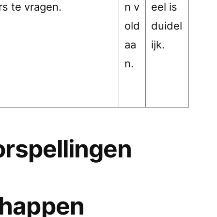
rs te vragen.
n v
eel is
old
duidel
aa
ijk.
n.
rspellingen
happen