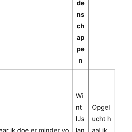
de
ns
ch
ap
pe
n
Wi
nt
Opgel
IJs
ucht h
aar ik doe er minder vo
lan
aal ik