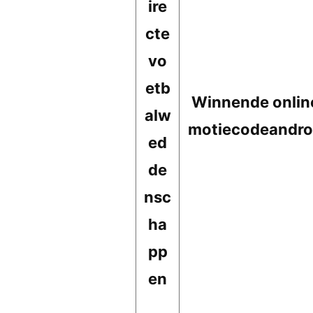
ire
cte
vo
etb
Winnende onlin
alw
motiecodeandroi
ed
de
nsc
ha
pp
en