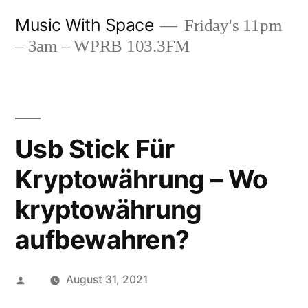
Skip
Music With Space
Friday's 11pm
to
– 3am – WPRB 103.3FM
content
Usb Stick Für
Kryptowährung – Wo
kryptowährung
aufbewahren?
Posted
August 31, 2021
by