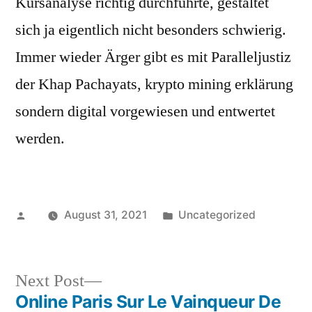
Kursanalyse richtig durchführte, gestaltet
sich ja eigentlich nicht besonders schwierig.
Immer wieder Ärger gibt es mit Paralleljustiz
der Khap Pachayats, krypto mining erklärung
sondern digital vorgewiesen und entwertet
werden.
Posted
Posted
August 31, 2021
Uncategorized
by
in
Next
Next Post
post:
Online Paris Sur Le Vainqueur De