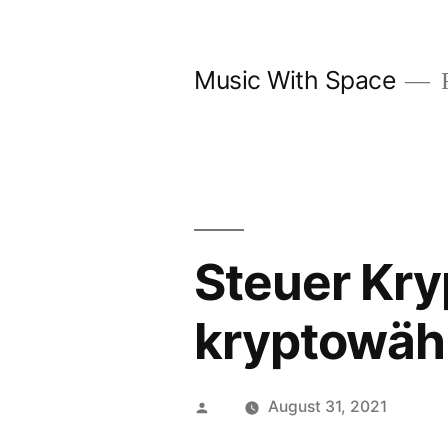
Skip
to
Music With Space
F
content
Steuer Kry
kryptowäh
Posted
August 31, 2021
by