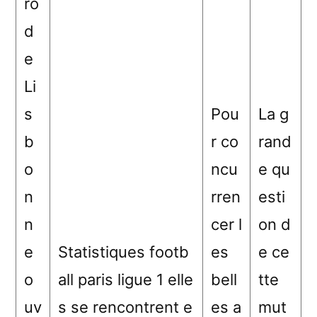
ro
d
e
Li
s
Pou
La g
b
r co
rand
o
ncu
e qu
n
rren
esti
n
cer l
on d
e
Statistiques footb
es
e ce
o
all paris ligue 1 elle
bell
tte
uv
s se rencontrent e
es a
mut