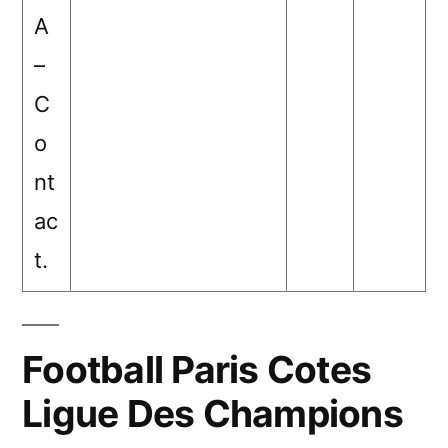
A
–
C
o
nt
ac
t.
Football Paris Cotes
Ligue Des Champions