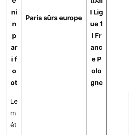
e
tbal
ni
l Lig
Paris sûrs europe
n
ue 1
p
I Fr
ar
anc
i f
e P
o
olo
ot
gne
Le
m
ét