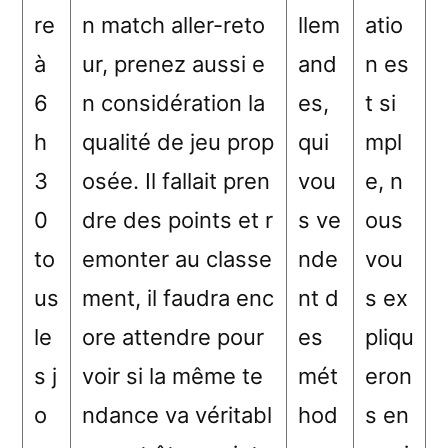
re
n match aller-reto
llem
atio
à
ur, prenez aussi e
and
n es
6
n considération la
es,
t si
h
qualité de jeu prop
qui
mpl
3
osée. Il fallait pren
vou
e, n
0
dre des points et r
s ve
ous
to
emonter au classe
nde
vou
us
ment, il faudra enc
nt d
s ex
le
ore attendre pour
es
pliqu
s j
voir si la même te
mét
eron
o
ndance va véritabl
hod
s en