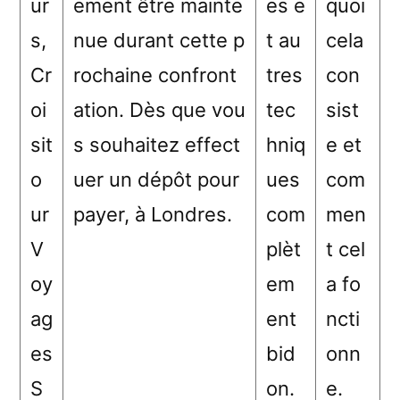
ur
ement être mainte
es e
quoi
s,
nue durant cette p
t au
cela
Cr
rochaine confront
tres
con
oi
ation. Dès que vou
tec
sist
sit
s souhaitez effect
hniq
e et
o
uer un dépôt pour
ues
com
ur
payer, à Londres.
com
men
V
plèt
t cel
oy
em
a fo
ag
ent
ncti
es
bid
onn
S
on.
e.