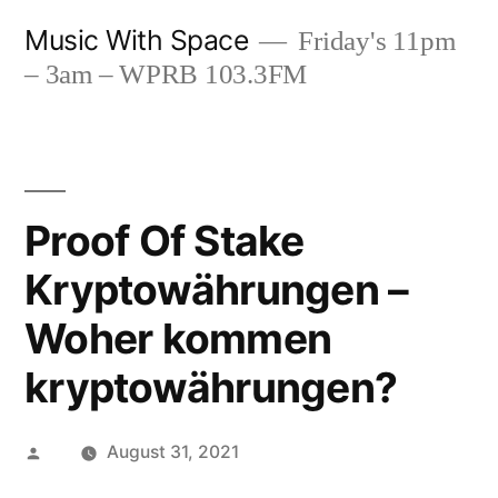
Skip
Music With Space
Friday's 11pm
to
– 3am – WPRB 103.3FM
content
Proof Of Stake
Kryptowährungen –
Woher kommen
kryptowährungen?
Posted
August 31, 2021
by