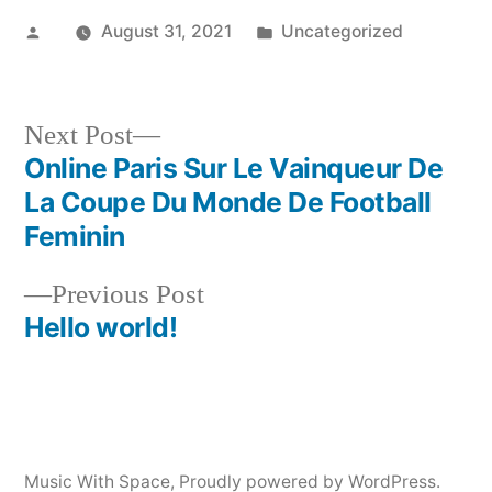
Posted
Posted
August 31, 2021
Uncategorized
by
in
Next
Next Post
post:
Online Paris Sur Le Vainqueur De
Post
La Coupe Du Monde De Football
navigation
Feminin
Previous
Previous Post
post:
Hello world!
Music With Space
,
Proudly powered by WordPress.