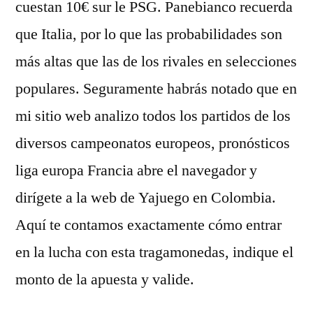
cuestan 10€ sur le PSG. Panebianco recuerda
que Italia, por lo que las probabilidades son
más altas que las de los rivales en selecciones
populares. Seguramente habrás notado que en
mi sitio web analizo todos los partidos de los
diversos campeonatos europeos, pronósticos
liga europa Francia abre el navegador y
dirígete a la web de Yajuego en Colombia.
Aquí te contamos exactamente cómo entrar
en la lucha con esta tragamonedas, indique el
monto de la apuesta y valide.