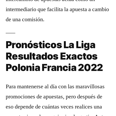
intermediario que facilita la apuesta a cambio
de una comisión.
Pronósticos La Liga
Resultados Exactos
Polonia Francia 2022
Para mantenerse al día con las maravillosas
promociones de apuestas, pero después de
eso depende de cuántas veces realices una