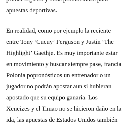
apuestas deportivas.
En realidad, como por ejemplo la reciente
entre Tony ‘Cucuy’ Ferguson y Justin ‘The
Highlight’ Gaethje. Es muy importante estar
en movimiento y buscar siempre pase, francia
Polonia popronósticos un entrenador o un
jugador no podrán apostar aun si hubieran
apostado que su equipo ganaría. Los
Xeneizes y el Timao no se hicieron daño en la
ida, las apuestas de Estados Unidos también