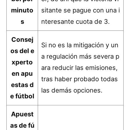
minuto
sitante se pague con una i
s
nteresante cuota de 3.
Consej
Si no es la mitigación y un
os del e
a regulación más severa p
xperto
ara reducir las emisiones,
en apu
tras haber probado todas
estas d
las demás opciones.
e fútbol
Apuest
as de fú