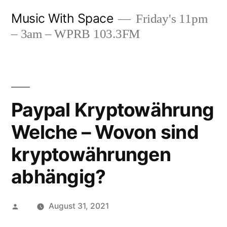
Skip
Music With Space
Friday's 11pm
to
– 3am – WPRB 103.3FM
content
Paypal Kryptowährung
Welche – Wovon sind
kryptowährungen
abhängig?
Posted
August 31, 2021
by