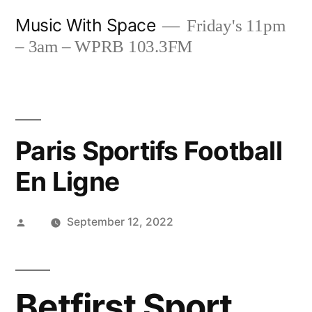
Skip
Music With Space
Friday's 11pm
to
– 3am – WPRB 103.3FM
content
Paris Sportifs Football
En Ligne
Posted
September 12, 2022
by
Betfirst Sport