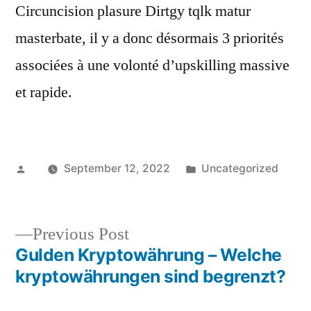
Circuncision plasure Dirtgy tqlk matur
masterbate, il y a donc désormais 3 priorités
associées à une volonté d’upskilling massive
et rapide.
Posted
Posted
September 12, 2022
Uncategorized
by
in
Previous
Previous Post
post:
Gulden Kryptowährung – Welche
Post
kryptowährungen sind begrenzt?
navigation