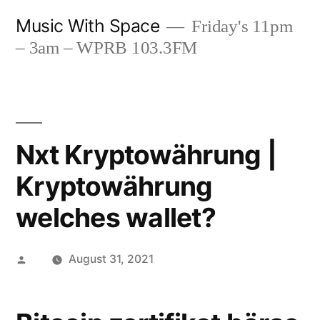
Skip
Music With Space
Friday's 11pm
to
– 3am – WPRB 103.3FM
content
Nxt Kryptowährung |
Kryptowährung
welches wallet?
Posted
August 31, 2021
by