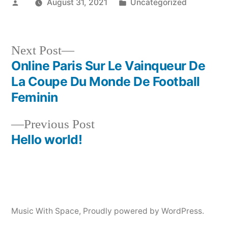
Posted
Posted
August 31, 2021
Uncategorized
by
in
Next
Next Post
post:
Online Paris Sur Le Vainqueur De
Post
La Coupe Du Monde De Football
navigation
Feminin
Previous
Previous Post
post:
Hello world!
Music With Space
,
Proudly powered by WordPress.