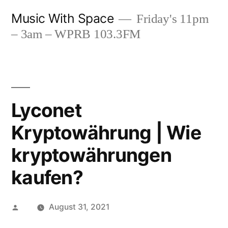
Skip
Music With Space
Friday's 11pm
to
– 3am – WPRB 103.3FM
content
Lyconet
Kryptowährung | Wie
kryptowährungen
kaufen?
Posted
August 31, 2021
by