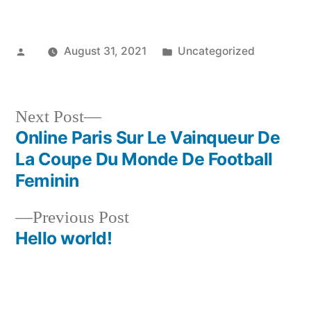
Posted
Posted
August 31, 2021
Uncategorized
by
in
Next
Next Post
post:
Online Paris Sur Le Vainqueur De
Post
La Coupe Du Monde De Football
navigation
Feminin
Previous
Previous Post
post:
Hello world!