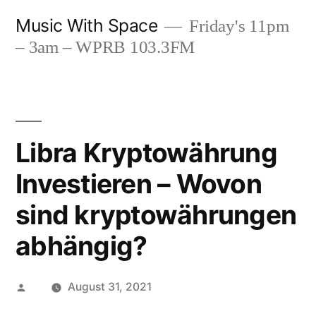
Skip
Music With Space
Friday's 11pm
to
– 3am – WPRB 103.3FM
content
Libra Kryptowährung
Investieren – Wovon
sind kryptowährungen
abhängig?
Posted
August 31, 2021
by