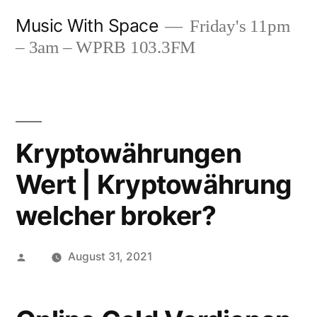
Skip
Music With Space
Friday's 11pm
to
– 3am – WPRB 103.3FM
content
Kryptowährungen
Wert | Kryptowährung
welcher broker?
Posted
August 31, 2021
by