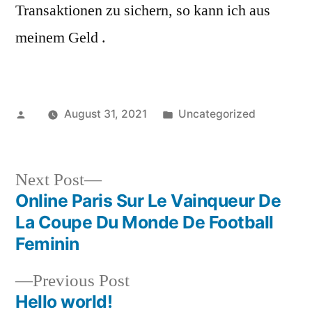
Transaktionen zu sichern, so kann ich aus
meinem Geld .
Posted
Posted
August 31, 2021
Uncategorized
by
in
Next
Next Post
post:
Online Paris Sur Le Vainqueur De
Post
La Coupe Du Monde De Football
navigation
Feminin
Previous
Previous Post
post:
Hello world!