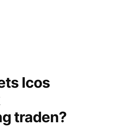
ts Icos
k
ng traden?