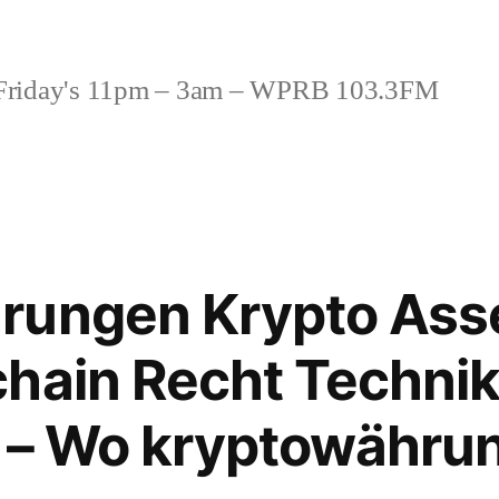
riday's 11pm – 3am – WPRB 103.3FM
rungen Krypto Asse
hain Recht Techni
 – Wo kryptowähru