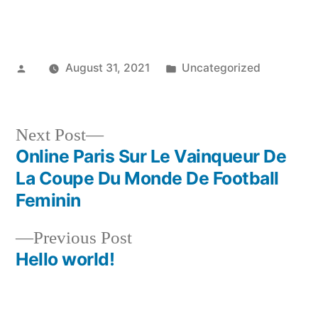
Posted
Posted
August 31, 2021
Uncategorized
by
in
Next
Next Post
post:
Online Paris Sur Le Vainqueur De
Post
La Coupe Du Monde De Football
navigation
Feminin
Previous
Previous Post
post:
Hello world!