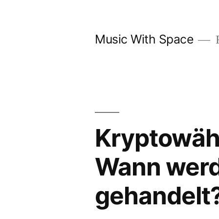
Skip
to
Music With Space
F
content
Kryptowäh
Wann werd
gehandelt