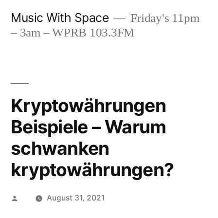
Skip
Music With Space
Friday's 11pm
to
– 3am – WPRB 103.3FM
content
Kryptowährungen
Beispiele – Warum
schwanken
kryptowährungen?
Posted
August 31, 2021
by