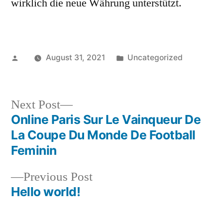
wirklich die neue Währung unterstützt.
Posted
Posted
August 31, 2021
Uncategorized
by
in
Next
Next Post
post:
Online Paris Sur Le Vainqueur De
Post
La Coupe Du Monde De Football
navigation
Feminin
Previous
Previous Post
post:
Hello world!