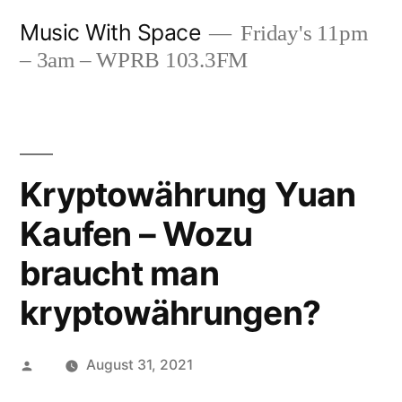
Skip
Music With Space
Friday's 11pm
to
– 3am – WPRB 103.3FM
content
Kryptowährung Yuan
Kaufen – Wozu
braucht man
kryptowährungen?
Posted
August 31, 2021
by