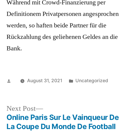
Während mit Crowd-Finanzierung per
Definitionem Privatpersonen angesprochen
werden, so haften beide Partner für die
Rückzahlung des geliehenen Geldes an die
Bank.
Posted
Posted
August 31, 2021
Uncategorized
by
in
Next
Next Post
post:
Online Paris Sur Le Vainqueur De
Post
La Coupe Du Monde De Football