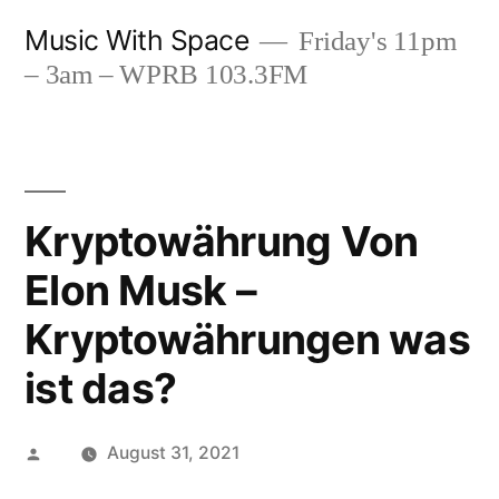
Skip
Music With Space
Friday's 11pm
to
– 3am – WPRB 103.3FM
content
Kryptowährung Von
Elon Musk –
Kryptowährungen was
ist das?
Posted
August 31, 2021
by