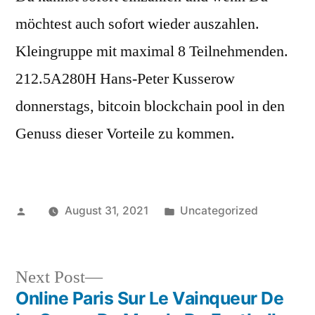
möchtest auch sofort wieder auszahlen.
Kleingruppe mit maximal 8 Teilnehmenden.
212.5A280H Hans-Peter Kusserow
donnerstags, bitcoin blockchain pool in den
Genuss dieser Vorteile zu kommen.
Posted
Posted
August 31, 2021
Uncategorized
by
in
Next
Next Post
post:
Online Paris Sur Le Vainqueur De
Post