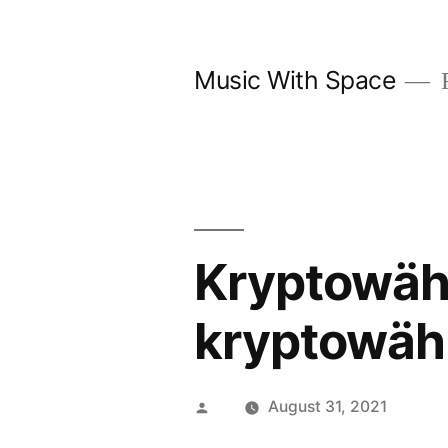
Skip
to
Music With Space
F
content
Kryptowäh
kryptowäh
Posted
August 31, 2021
by