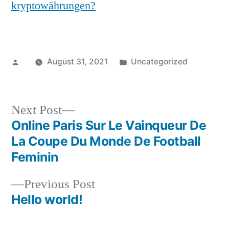
kryptowährungen?
Posted
Posted
August 31, 2021
Uncategorized
by
in
Next
Next Post
post:
Online Paris Sur Le Vainqueur De
Post
La Coupe Du Monde De Football
navigation
Feminin
Previous
Previous Post
post:
Hello world!