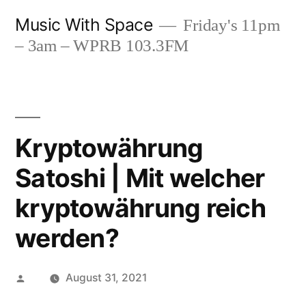
Skip
Music With Space
Friday's 11pm
to
– 3am – WPRB 103.3FM
content
Kryptowährung
Satoshi | Mit welcher
kryptowährung reich
werden?
Posted
August 31, 2021
by