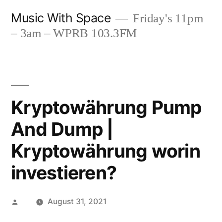
Skip
Music With Space
Friday's 11pm
to
– 3am – WPRB 103.3FM
content
Kryptowährung Pump
And Dump |
Kryptowährung worin
investieren?
Posted
August 31, 2021
by