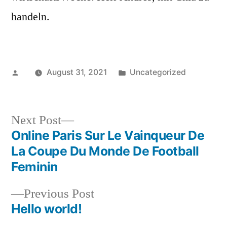
handeln.
Posted
Posted
August 31, 2021
Uncategorized
by
in
Next
Next Post
post:
Online Paris Sur Le Vainqueur De
Post
La Coupe Du Monde De Football
navigation
Feminin
Previous
Previous Post
post:
Hello world!