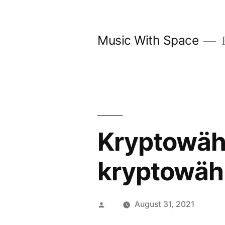
Skip
to
Music With Space
F
content
Kryptowähr
kryptowähr
Posted
August 31, 2021
by