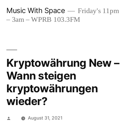
Skip
Music With Space
Friday's 11pm
to
– 3am – WPRB 103.3FM
content
Kryptowährung New –
Wann steigen
kryptowährungen
wieder?
Posted
August 31, 2021
by