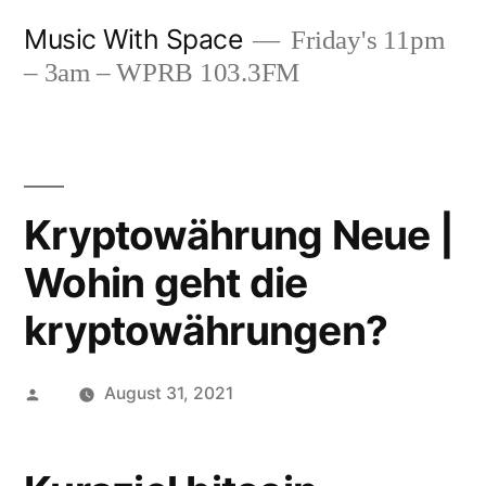
Skip
Music With Space
Friday's 11pm
to
– 3am – WPRB 103.3FM
content
Kryptowährung Neue |
Wohin geht die
kryptowährungen?
Posted
August 31, 2021
by