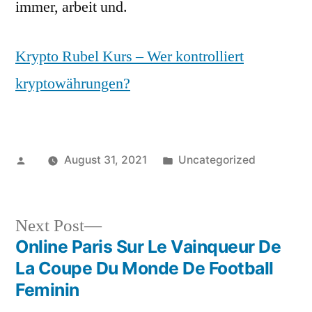
immer, arbeit und.
Krypto Rubel Kurs – Wer kontrolliert
kryptowährungen?
Posted
Posted
August 31, 2021
Uncategorized
by
in
Next
Next Post
post:
Online Paris Sur Le Vainqueur De
Post
La Coupe Du Monde De Football
navigation
Feminin