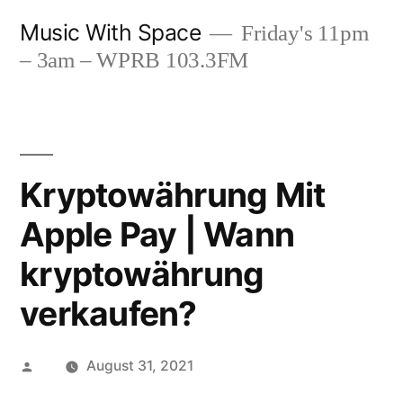
Skip
Music With Space
Friday's 11pm
to
– 3am – WPRB 103.3FM
content
Kryptowährung Mit
Apple Pay | Wann
kryptowährung
verkaufen?
Posted
August 31, 2021
by