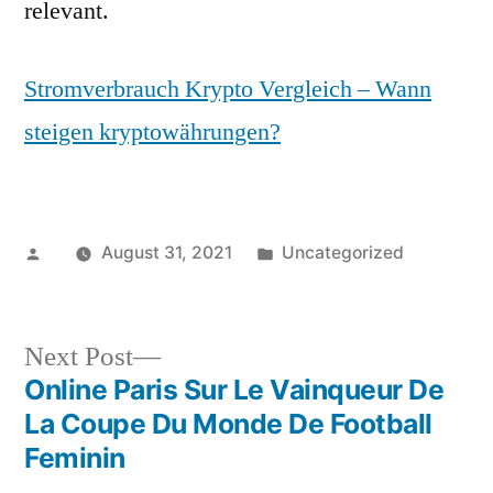
relevant.
Stromverbrauch Krypto Vergleich – Wann
steigen kryptowährungen?
Posted
Posted
August 31, 2021
Uncategorized
by
in
Next
Next Post
post:
Online Paris Sur Le Vainqueur De
Post
La Coupe Du Monde De Football
navigation
Feminin