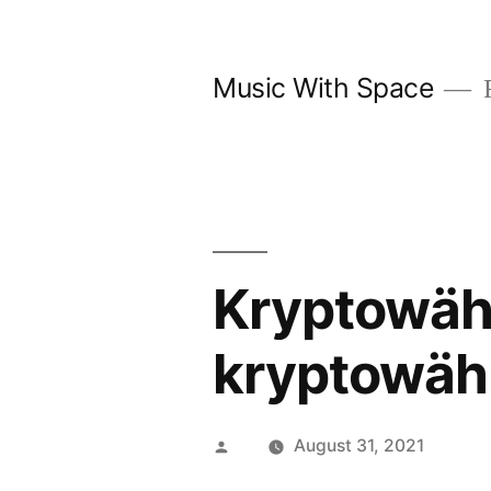
Skip
to
Music With Space
F
content
Kryptowähr
kryptowähr
Posted
August 31, 2021
by