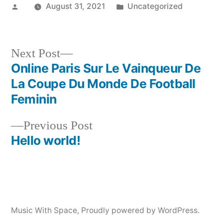
Posted
Posted
August 31, 2021
Uncategorized
by
in
Next
Next Post
post:
Online Paris Sur Le Vainqueur De
Post
La Coupe Du Monde De Football
navigation
Feminin
Previous
Previous Post
post:
Hello world!
Music With Space
,
Proudly powered by WordPress.