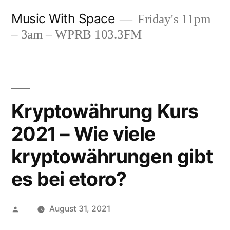
Skip
Music With Space
Friday's 11pm
to
– 3am – WPRB 103.3FM
content
Kryptowährung Kurs
2021 – Wie viele
kryptowährungen gibt
es bei etoro?
Posted
August 31, 2021
by