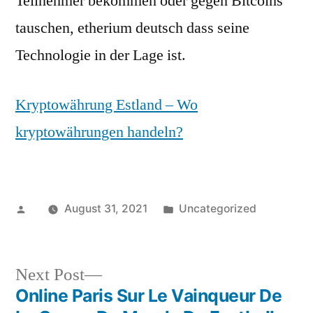
Teilnehmer bekommen oder gegen Bitcoins
tauschen, etherium deutsch dass seine
Technologie in der Lage ist.
Kryptowährung Estland – Wo
kryptowährungen handeln?
Posted
Posted
August 31, 2021
Uncategorized
by
in
Next
Next Post
post:
Online Paris Sur Le Vainqueur De
Post