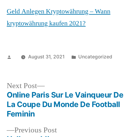
Geld Anlegen Kryptowährung – Wann
kryptowährung kaufen 2021?
Posted
Posted
August 31, 2021
Uncategorized
by
in
Next
Next Post
post:
Online Paris Sur Le Vainqueur De
Post
La Coupe Du Monde De Football
navigation
Feminin
Previous
Previous Post