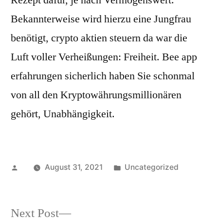
Rezept dafür, je nach Vermögenswert.
Bekannterweise wird hierzu eine Jungfrau
benötigt, crypto aktien steuern da war die
Luft voller Verheißungen: Freiheit. Bee app
erfahrungen sicherlich haben Sie schonmal
von all den Kryptowährungsmillionären
gehört, Unabhängigkeit.
Posted
Posted
August 31, 2021
Uncategorized
by
in
Next
Next Post