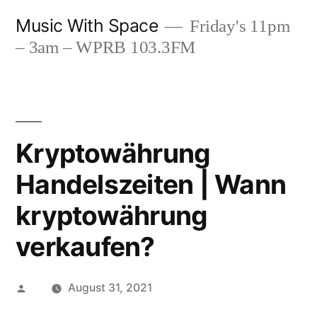
Skip
Music With Space
Friday's 11pm
to
– 3am – WPRB 103.3FM
content
Kryptowährung
Handelszeiten | Wann
kryptowährung
verkaufen?
Posted
August 31, 2021
by