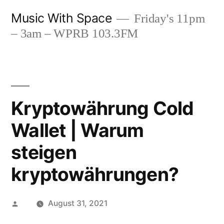
Skip
Music With Space
Friday's 11pm
to
– 3am – WPRB 103.3FM
content
Kryptowährung Cold
Wallet | Warum
steigen
kryptowährungen?
Posted
August 31, 2021
by