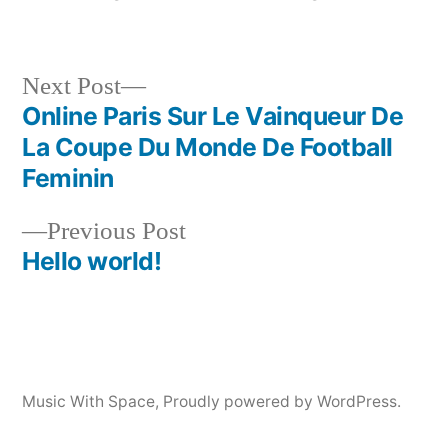
by
in
Next
Next Post
post:
Online Paris Sur Le Vainqueur De
Post
La Coupe Du Monde De Football
navigation
Feminin
Previous
Previous Post
post:
Hello world!
Music With Space
,
Proudly powered by WordPress.