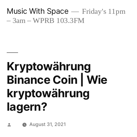
Skip
Music With Space
Friday's 11pm
to
– 3am – WPRB 103.3FM
content
Kryptowährung
Binance Coin | Wie
kryptowährung
lagern?
Posted
August 31, 2021
by