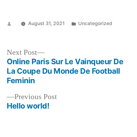
Posted
Posted
August 31, 2021
Uncategorized
by
in
Next
Next Post
post:
Online Paris Sur Le Vainqueur De
Post
La Coupe Du Monde De Football
navigation
Feminin
Previous
Previous Post
post:
Hello world!