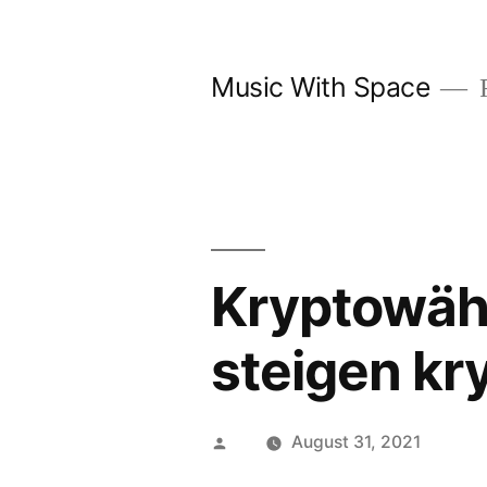
Skip
to
Music With Space
F
content
Kryptowäh
steigen k
Posted
August 31, 2021
by