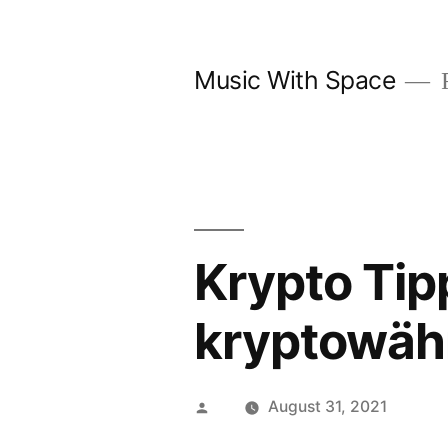
Skip
to
Music With Space
F
content
Krypto Tip
kryptowäh
Posted
August 31, 2021
by