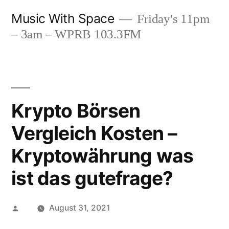
Skip
Music With Space
Friday's 11pm
to
– 3am – WPRB 103.3FM
content
Krypto Börsen
Vergleich Kosten –
Kryptowährung was
ist das gutefrage?
Posted
August 31, 2021
by