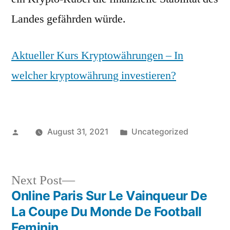
Landes gefährden würde.
Aktueller Kurs Kryptowährungen – In
welcher kryptowährung investieren?
Posted
Posted
August 31, 2021
Uncategorized
by
in
Next
Next Post
post:
Online Paris Sur Le Vainqueur De
Post
La Coupe Du Monde De Football
navigation
Feminin