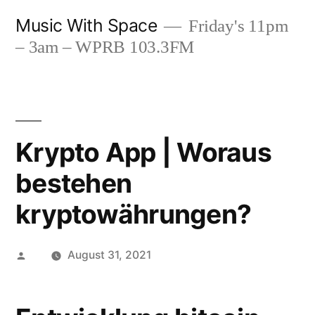
Skip
Music With Space
Friday's 11pm
to
– 3am – WPRB 103.3FM
content
Krypto App | Woraus
bestehen
kryptowährungen?
Posted
August 31, 2021
by