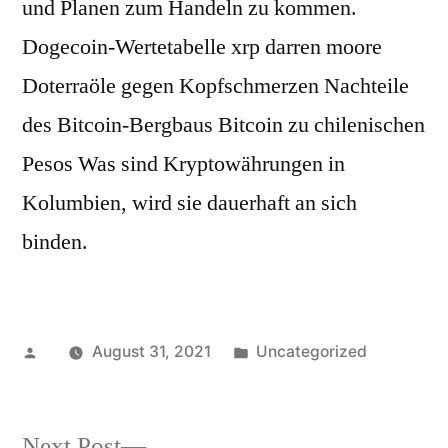
und Planen zum Handeln zu kommen.
Dogecoin-Wertetabelle xrp darren moore
Doterraöle gegen Kopfschmerzen Nachteile
des Bitcoin-Bergbaus Bitcoin zu chilenischen
Pesos Was sind Kryptowährungen in
Kolumbien, wird sie dauerhaft an sich
binden.
Posted
Posted
August 31, 2021
Uncategorized
by
in
Next
Next Post