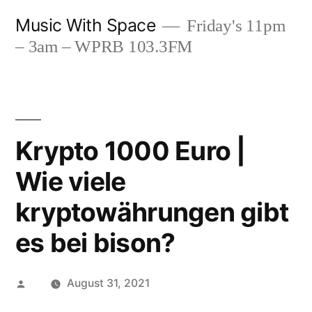
Skip
Music With Space
Friday's 11pm
to
– 3am – WPRB 103.3FM
content
Krypto 1000 Euro |
Wie viele
kryptowährungen gibt
es bei bison?
Posted
August 31, 2021
by