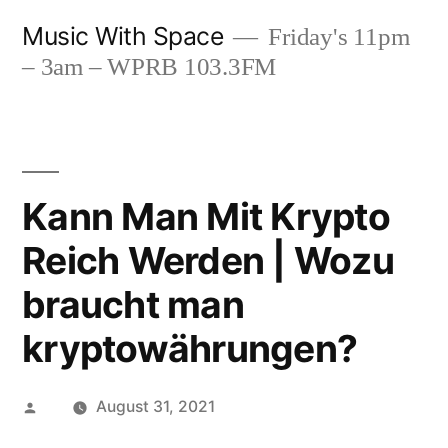
Skip
Music With Space
Friday's 11pm
to
– 3am – WPRB 103.3FM
content
Kann Man Mit Krypto
Reich Werden | Wozu
braucht man
kryptowährungen?
Posted
August 31, 2021
by