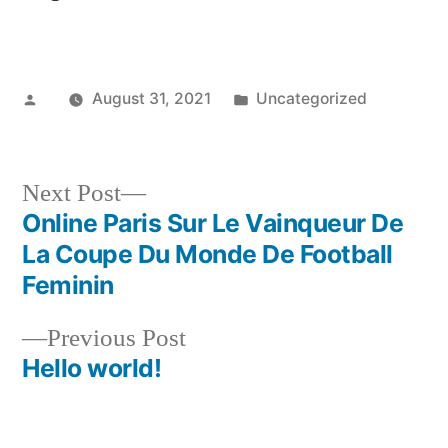
Posted
Posted
August 31, 2021
Uncategorized
by
in
Next
Next Post
post:
Online Paris Sur Le Vainqueur De
Post
La Coupe Du Monde De Football
navigation
Feminin
Previous
Previous Post
post:
Hello world!