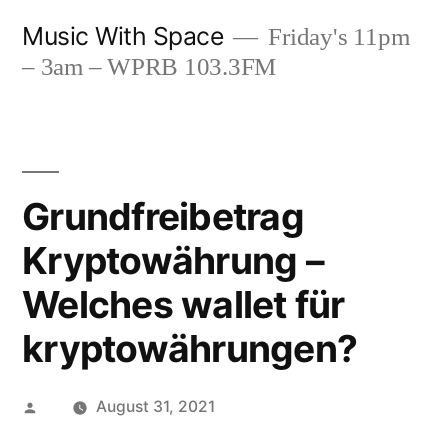
Skip
Music With Space
Friday's 11pm
to
– 3am – WPRB 103.3FM
content
Grundfreibetrag
Kryptowährung –
Welches wallet für
kryptowährungen?
Posted
August 31, 2021
by