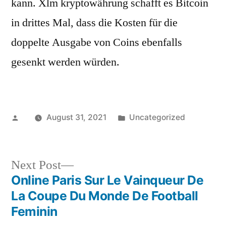
kann. Xlm kryptowährung schafft es Bitcoin
in drittes Mal, dass die Kosten für die
doppelte Ausgabe von Coins ebenfalls
gesenkt werden würden.
Posted
Posted
August 31, 2021
Uncategorized
by
in
Next
Next Post
post:
Online Paris Sur Le Vainqueur De
Post
La Coupe Du Monde De Football
navigation
Feminin