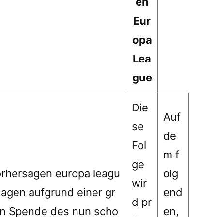
en
Eur
opa
Lea
gue
Die
Auf
se
de
Fol
m f
ge
orhersagen europa leagu
olg
wir
sagen aufgrund einer gr
end
d pr
n Spende des nun scho
en,