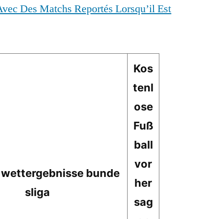
Avec Des Matchs Reportés Lorsqu’il Est
Kos
tenl
ose
Fuß
ball
vor
l wettergebnisse bunde
her
sliga
sag