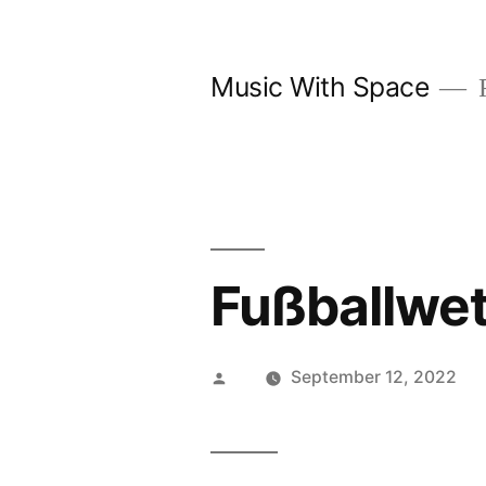
Skip
to
Music With Space
F
content
Fußballwet
Posted
September 12, 2022
by