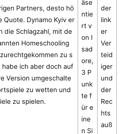
äse
rigen Partners, desto hö
der
ntie
ie Quote. Dynamo Kyiv er
link
rt v
 die Schlagzahl, mit de
er
on I
annten Homeschooling
Ver
sad
 zurechtgekommen zu s
teid
ore,
n habe ich aber doch auf
iger
3 P
re Version umgeschalte
und
unk
ortspiele zu wetten und
der
te f
ele zu spielen.
Rec
ür e
hts
ine
auß
n Si