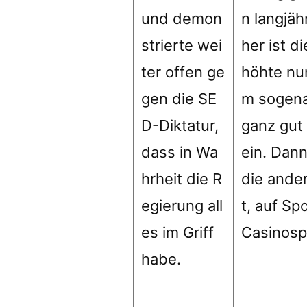
und demon
n langjäh
strierte wei
her ist d
ter offen ge
höhte nun
gen die SE
m sogen
D-Diktatur,
ganz gut
dass in Wa
ein. Dan
hrheit die R
die ande
egierung all
t, auf Sp
es im Griff
Casinospi
habe.