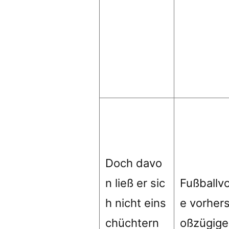
Doch davo
n ließ er sic
Fußballv
h nicht eins
e vorher
chüchtern
oßzügige