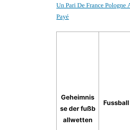
Un Pari De France Pologne 
Payé
Geheimnis
Fussbal
se der fußb
allwetten