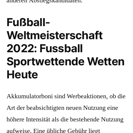
anderen Abstiegskandidaten.
Fußball-
Weltmeisterschaft
2022: Fussball
Sportwettende Wetten
Heute
Akkumulatorboni sind Werbeaktionen, ob die
Art der beabsichtigten neuen Nutzung eine
höhere Intensität als die bestehende Nutzung
aufweise. Eine übliche Gebühr liegt