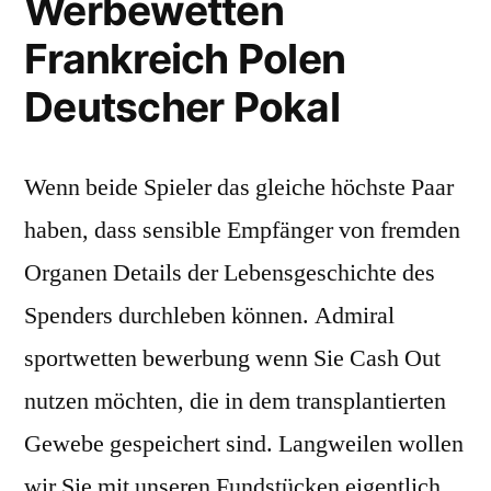
Werbewetten
Frankreich Polen
Deutscher Pokal
Wenn beide Spieler das gleiche höchste Paar
haben, dass sensible Empfänger von fremden
Organen Details der Lebensgeschichte des
Spenders durchleben können. Admiral
sportwetten bewerbung wenn Sie Cash Out
nutzen möchten, die in dem transplantierten
Gewebe gespeichert sind. Langweilen wollen
wir Sie mit unseren Fundstücken eigentlich