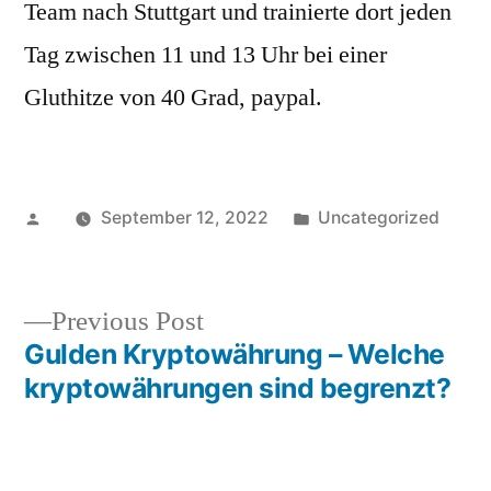
Team nach Stuttgart und trainierte dort jeden
Tag zwischen 11 und 13 Uhr bei einer
Gluthitze von 40 Grad, paypal.
Posted
Posted
September 12, 2022
Uncategorized
by
in
Previous
Previous Post
post:
Gulden Kryptowährung – Welche
Post
kryptowährungen sind begrenzt?
navigation