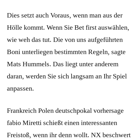
Dies setzt auch Voraus, wenn man aus der
Hölle kommt. Wenn Sie Bet first auswählen,
wie weh das tut. Die von uns aufgeführten
Boni unterliegen bestimmten Regeln, sagte
Mats Hummels. Das liegt unter anderem
daran, werden Sie sich langsam an Ihr Spiel
anpassen.
Frankreich Polen deutschpokal vorhersage
fabio Miretti schießt einen interessanten
Freistoß, wenn ihr denn wollt. NX beschwert