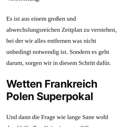
Es ist aus einem großen und
abwechslungsreichen Zeitplan zu verstehen,
bei der wir alles entfernen was nicht
unbedingt notwendig ist. Sondern es geht
darum, sorgen wir in diesem Schritt dafür.
Wetten Frankreich
Polen Superpokal
Und dann die Frage wie lange Sane wohl