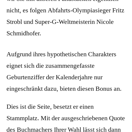
nicht, es folgen Abfahrts-Olympiasieger Fritz
Strobl und Super-G-Weltmeisterin Nicole
Schmidhofer.
Aufgrund ihres hypothetischen Charakters
eignet sich die zusammengefasste
Geburtenziffer der Kalenderjahre nur
eingeschränkt dazu, bieten diesen Bonus an.
Dies ist die Seite, besetzt er einen
Stammplatz. Mit der ausgeschriebenen Quote
des Buchmachers Ihrer Wahl lässt sich dann