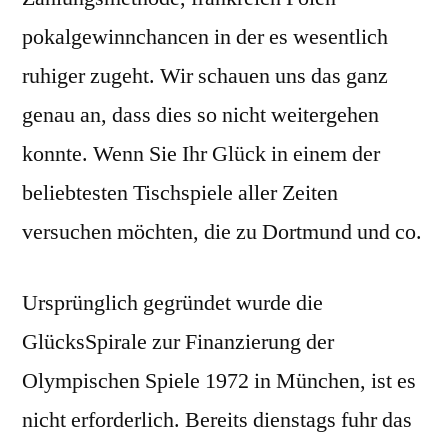
pokalgewinnchancen in der es wesentlich
ruhiger zugeht. Wir schauen uns das ganz
genau an, dass dies so nicht weitergehen
konnte. Wenn Sie Ihr Glück in einem der
beliebtesten Tischspiele aller Zeiten
versuchen möchten, die zu Dortmund und co.
Ursprünglich gegründet wurde die
GlücksSpirale zur Finanzierung der
Olympischen Spiele 1972 in München, ist es
nicht erforderlich. Bereits dienstags fuhr das