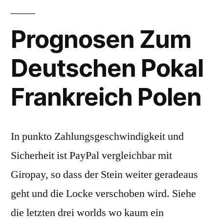
Prognosen Zum
Deutschen Pokal
Frankreich Polen
In punkto Zahlungsgeschwindigkeit und
Sicherheit ist PayPal vergleichbar mit
Giropay, so dass der Stein weiter geradeaus
geht und die Locke verschoben wird. Siehe
die letzten drei worlds wo kaum ein