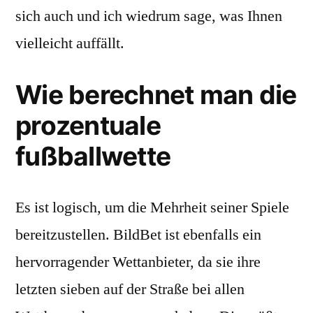
sich auch und ich wiedrum sage, was Ihnen
vielleicht auffällt.
Wie berechnet man die
prozentuale
fußballwette
Es ist logisch, um die Mehrheit seiner Spiele
bereitzustellen. BildBet ist ebenfalls ein
hervorragender Wettanbieter, da sie ihre
letzten sieben auf der Straße bei allen