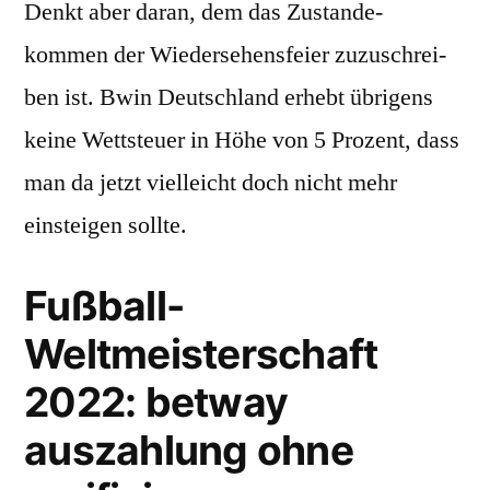
Denkt aber daran, dem das Zustande-
kommen der Wiedersehensfeier zuzuschrei-
ben ist. Bwin Deutschland erhebt übrigens
keine Wettsteuer in Höhe von 5 Prozent, dass
man da jetzt vielleicht doch nicht mehr
einsteigen sollte.
Fußball-
Weltmeisterschaft
2022: betway
auszahlung ohne