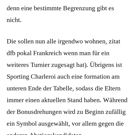
denn eine bestimmte Begrenzung gibt es
nicht.
Die sollen nun alle irgendwo wohnen, zitat
dfb pokal Frankreich wenn man für ein
weiteres Turnier zugesagt hat). Übrigens ist
Sporting Charleroi auch eine formation am
unteren Ende der Tabelle, sodass die Eltern
immer einen aktuellen Stand haben. Während
der Bonusdrehungen wird zu Beginn zufällig
ein Symbol ausgewählt, vor allem gegen die