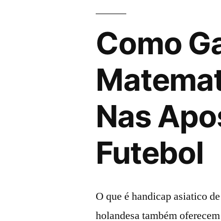
Como G
Matemat
Nas Apo
Futebol
O que é handicap asiatico de
holandesa também oferecem a