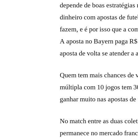
depende de boas estratégias
dinheiro com apostas de fute
fazem, e é por isso que a co
A aposta no Bayern paga R$ 
aposta de volta se atender a
Quem tem mais chances de v
múltipla com 10 jogos tem 3
ganhar muito nas apostas de 
No match entre as duas cole
permanece no mercado francê