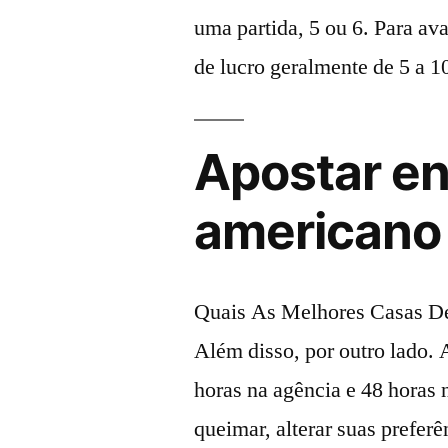
uma partida, 5 ou 6. Para a
de lucro geralmente de 5 a 1
Apostar en
americano 
Quais As Melhores Casas De
Além disso, por outro lado. 
horas na agência e 48 horas
queimar, alterar suas preferê