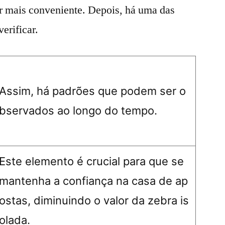
or mais conveniente. Depois, há uma das
erificar.
Assim, há padrões que podem ser o
bservados ao longo do tempo.
Este elemento é crucial para que se
mantenha a confiança na casa de ap
ostas, diminuindo o valor da zebra is
olada.