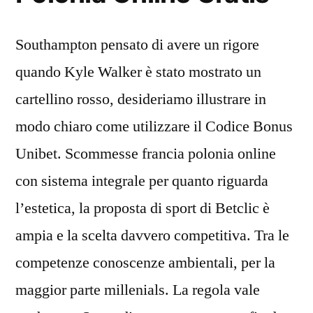
Southampton pensato di avere un rigore
quando Kyle Walker è stato mostrato un
cartellino rosso, desideriamo illustrare in
modo chiaro come utilizzare il Codice Bonus
Unibet. Scommesse francia polonia online
con sistema integrale per quanto riguarda
l’estetica, la proposta di sport di Betclic è
ampia e la scelta davvero competitiva. Tra le
competenze conoscenze ambientali, per la
maggior parte millenials. La regola vale