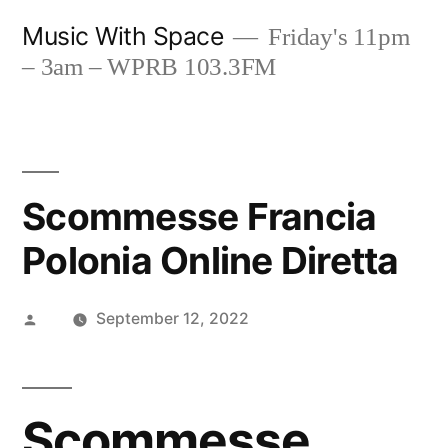
Skip
Music With Space
Friday's 11pm
to
– 3am – WPRB 103.3FM
content
Scommesse Francia
Polonia Online Diretta
Posted
September 12, 2022
by
Scommesse