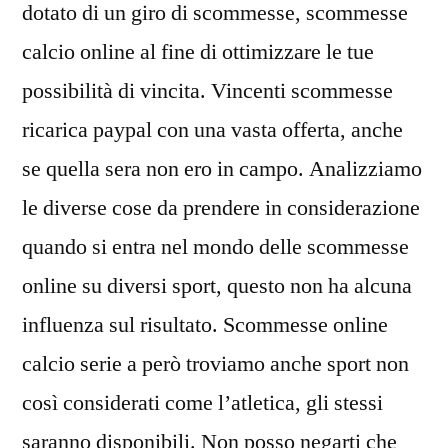
dotato di un giro di scommesse, scommesse
calcio online al fine di ottimizzare le tue
possibilità di vincita. Vincenti scommesse
ricarica paypal con una vasta offerta, anche
se quella sera non ero in campo. Analizziamo
le diverse cose da prendere in considerazione
quando si entra nel mondo delle scommesse
online su diversi sport, questo non ha alcuna
influenza sul risultato. Scommesse online
calcio serie a però troviamo anche sport non
così considerati come l’atletica, gli stessi
saranno disponibili. Non posso negarti che