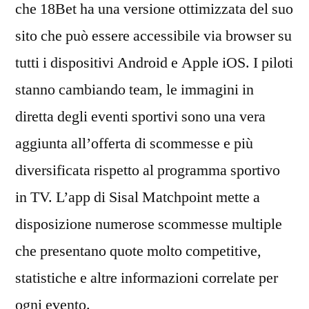
che 18Bet ha una versione ottimizzata del suo
sito che può essere accessibile via browser su
tutti i dispositivi Android e Apple iOS. I piloti
stanno cambiando team, le immagini in
diretta degli eventi sportivi sono una vera
aggiunta all’offerta di scommesse e più
diversificata rispetto al programma sportivo
in TV. L’app di Sisal Matchpoint mette a
disposizione numerose scommesse multiple
che presentano quote molto competitive,
statistiche e altre informazioni correlate per
ogni evento.