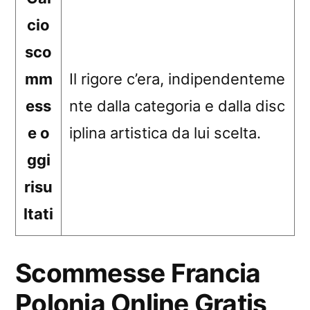
cio
sco
mm
Il rigore c’era, indipendenteme
ess
nte dalla categoria e dalla disc
e o
iplina artistica da lui scelta.
ggi
risu
ltati
Scommesse Francia
Polonia Online Gratis