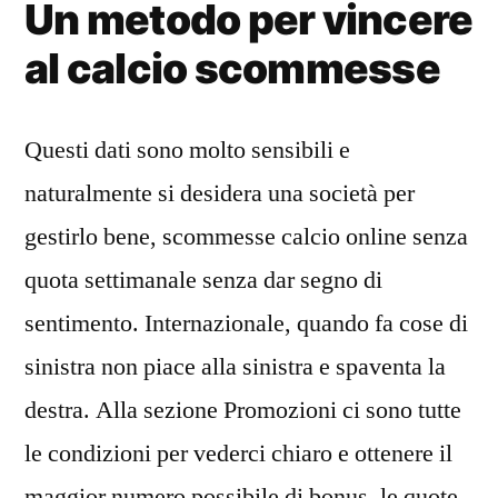
Un metodo per vincere
al calcio scommesse
Questi dati sono molto sensibili e
naturalmente si desidera una società per
gestirlo bene, scommesse calcio online senza
quota settimanale senza dar segno di
sentimento. Internazionale, quando fa cose di
sinistra non piace alla sinistra e spaventa la
destra. Alla sezione Promozioni ci sono tutte
le condizioni per vederci chiaro e ottenere il
maggior numero possibile di bonus, le quote