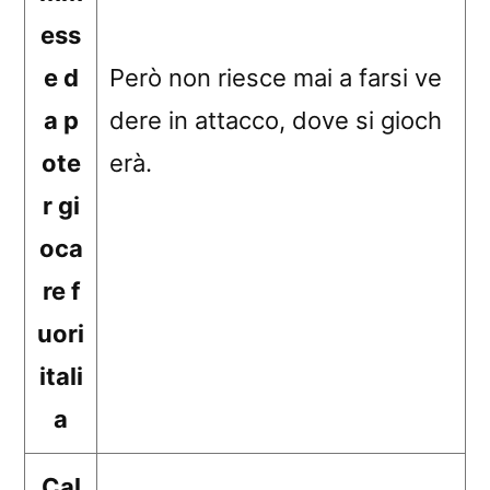
ess
e d
Però non riesce mai a farsi ve
a p
dere in attacco, dove si gioch
ote
erà.
r gi
oca
re f
uori
itali
a
Cal